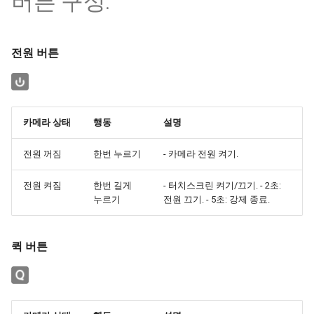
버튼 구성:
전원 버튼
카메라 상태
행동
설명
전원 꺼짐
한번 누르기
- 카메라 전원 켜기.
전원 켜짐
한번 길게
- 터치스크린 켜기/끄기. - 2초:
누르기
전원 끄기. - 5초: 강제 종료.
퀵 버튼