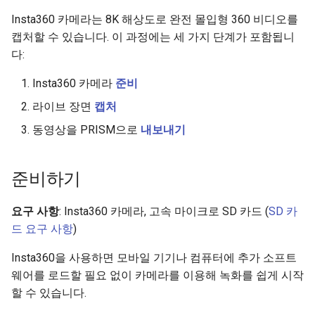
Adding your own, custom
Code Reference
Example without GUI
Regenerate Data Files
Vizconnect Events
s
Insta360 카메라는 8K 해상도로 완전 몰입형 360 비디오를
Avatars
POE 스위치
More
More
e
캡처할 수 있습니다. 이 과정에는 세 가지 단계가 포함됩니
Biopac Integration
Running Blocks of Trials
Data Analysis Overview
Full Body Tracked Avatars
다:
Sharing Resources
확장 가능한 프로젝션 블
a
Multi User
Playing Animations
Insta360 카메라
준비
r
터치 시스템
라이브 장면
캡처
Examples & Templates
Settings File
c
멀티포트 USB 충전 스테이
동영상을 PRISM으로
내보내기
h
Reference
OpenXR
USB 4포트 송신기
i
준비하기
Trial Version Limitations
AI Agent Overview
n
VizMove 프로젝션 모드
FAQ
Projection VR
요구 사항
: Insta360 카메라, 고속 마이크로 SD 카드 (
SD 카
g
3D 안경 송신기 동기화 가
드 요구 사항
)
드
STIM Files
Insta360을 사용하면 모바일 기기나 컴퓨터에 추가 소프트
웨어를 로드할 필요 없이 카메라를 이용해 녹화를 쉽게 시작
트래킹 기능이 포함된 3D 
Model Converter
할 수 있습니다.
경
Known Issues