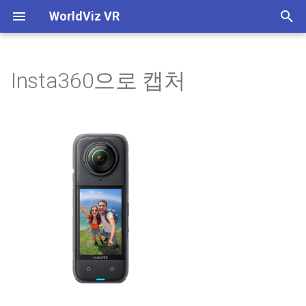
WorldViz VR
T
y
Insta360으로 캡처
Home
준비하기
Control Tablet
Home
Overview
Control Tablet
4-코너 보정 가이드
Initial Setup
Data Logging
SightLab 2.0 Code
Multi User Overview
Built-in Python Editor - Viz
p
IDE
e
Authoring Guide
캡처
PRISM Hotkeys
Getting Started
Browse Scenes
PRISM Hotkeys
Hue Bridge 조명 시스템
Quick Start
Eye Tracking Data
SightLab GPT Assistant
Running a Session with Mul
User
Included Avatars
t
Theater Components
내보내기
Keyboard
Supported Hardware
Edit Scenes
Keyboard
PRISM 이미지 생성기(IG P
GUI Overview
Eye Tracking Metrics
Multi User Custom
o
/ Server
Experiments
Connecting over Separate
Asset Browser
Networks using a VPN
추가 도움말
Surround Sound
Getting 3D Models and
Play Scenes
Surround Sound
Running a Session Single
Common Metrics
s
Assets
WorldViz PPT Marker ID
User
Converting from 1.9
360 Media
t
Multi-User Voice Options
Projectors
Gallery Mode
Projectors
Data Collection with 360
a
Session Replay
메타 퀘스트 프로 헤드 마
SightLab Dashboard
Media for Eye Tracking
Importing SightLab into You
Publishing an Executable
디스플레이
Existing Code
Multi User Custom
Ambient Lighting
Capture with GoPro
Ambient Lighting
r
Experiments
Data & Analytics
Controls
Visual Analytics Examples
Inspector
t
Monitor
SightLab STLB File
PRISM Connect
Capture with Insta360
PRISM Connect