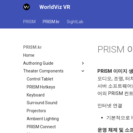
WorldViz VR
PRISM
PRISM.kr
SightLab
PRISM 
PRISM.kr
Home
Authoring Guide
PRISM 이미지 생
Theater Components
Overview
오디오, 조명, 터
장면 찾기
Control Tablet
서버 소프트웨어를 
장면 편집
PRISM Hotkeys
어의 PRISM 
장면 재생
Keyboard
갤러리 모드
Surround Sound
인터넷 연결
GoPro로 캡처
Projectors
기본적으로 I
Insta360으로 캡처
Ambient Lighting
PRISM Connect
운영 체제 및 소